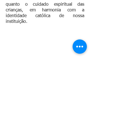
quanto o cuidado espiritual das
crianças, em harmonia com a
identidade católica de nossa
instituição.
Contato
Telefone:
(79) 3224 - 3509
WhatsApp :
(79) 9. 9148-5075
Email:
esfaaracaju@gmail.com
Endereço
Av. Dr Edézio Vieira de Melo,
585, Suíssa Aracaju - SE,
49052-
170
.