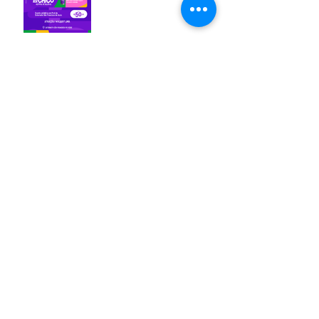
Arquivo
agosto de 2025
(5)
5 posts
maio de 2025
(2)
2 posts
abril de 2025
(2)
2 posts
março de 2025
(1)
1 post
setembro de 2024
(3)
3 posts
junho de 2024
(2)
2 posts
maio de 2024
(2)
2 posts
abril de 2024
(1)
1 post
março de 2024
(6)
6 posts
janeiro de 2024
(4)
4 posts
novembro de 2023
(9)
9 posts
setembro de 2023
(2)
2 posts
agosto de 2023
(3)
3 posts
julho de 2023
(7)
7 posts
junho de 2023
(8)
8 posts
maio de 2023
(9)
9 posts
abril de 2023
(8)
8 posts