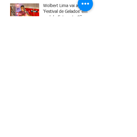
Wolbert Lima vai agitar o
‘Festival de Gelados’ em
prol do Externato São
Francisco
Participe do Açaí do Chico
(12 de Abril)
Arquivo
agosto de 2025
(5)
5 posts
maio de 2025
(2)
2 posts
abril de 2025
(2)
2 posts
março de 2025
(1)
1 post
setembro de 2024
(3)
3 posts
junho de 2024
(2)
2 posts
maio de 2024
(2)
2 posts