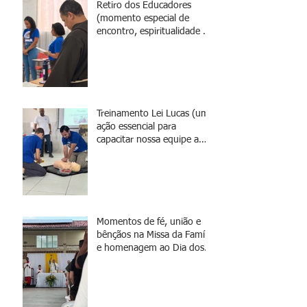
Retiro dos Educadores
(momento especial de
encontro, espiritualidade e
renovação da missão)
Treinamento Lei Lucas (uma
ação essencial para
capacitar nossa equipe a
agir de forma rápida e
eficaz em situações de
emergência)
Momentos de fé, união e
bênçãos na Missa da Família
e homenagem ao Dia dos
Pais